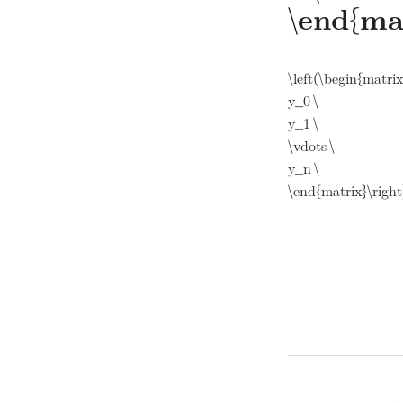
\end{mat
\left(\begin{matrix
y_0 \
y_1 \
\vdots \
y_n \
\end{matrix}\right