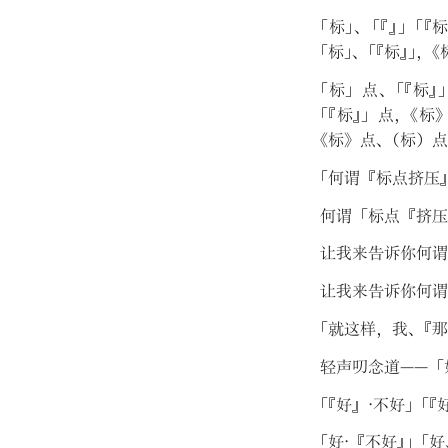
「
标
」
、
「
『
』
」
「
『
「
标
」
、
「
『
标
』
」
，
《
「
标
」
点
、
「
『
标
』
「
『
标
』
」
点
，
《
标
《
标
》
点
、
（
标
）
点
「
何谓
『
标点挤压
何谓
「
标点
『
挤压
让我来告诉你何谓
让我来告诉你何谓
「
就这样
，
我
、
『
那
轻声叨念道——
「
「
『
好
』
·不好
」
「
『
「
好·
『
不好
』
」
「
好