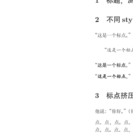
标题
，
不同 sty
“
这是一个标点
。
”
“
这是一个标
“
这是一个标点
。
”
“
这是一个标点
。
”
标点挤
他说
：
“
你好
。
”
（
点
、
点
，
点
。
点
点
，
点
。
点
、
点
，