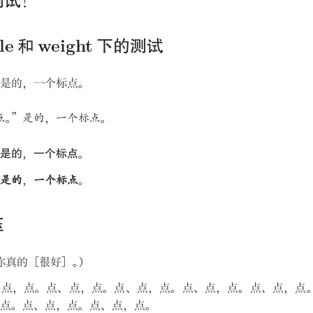
测试
！
le 和 weight 下的测试
是的
，
一个标点
。
点
。
”
是的
，
一个标点
。
是的
，
一个标点
。
是的
，
一个标点
。
压
你真的［很好］
。
）
、
点
，
点
。
点
、
点
，
点
。
点
、
点
，
点
。
点
、
点
，
点
。
点
、
点
，
点
点
。
点
、
点
，
点
。
点
、
点
，
点
。