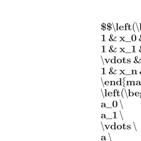
$$\left(
1 & x_0
1 & x_1
\vdots &
1 & x_n
\end{mat
\left(\b
a_0 \
a_1 \
\vdots \
a \