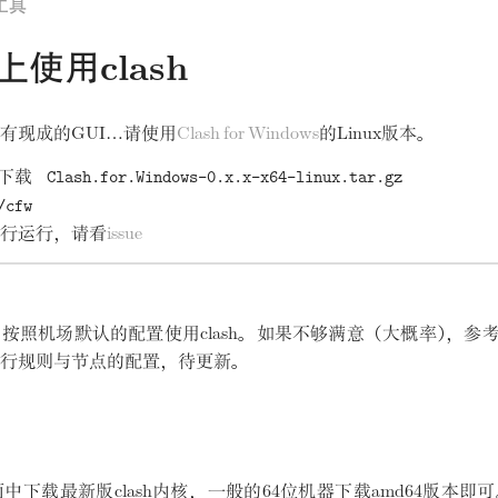
工具
上使用clash
有现成的GUI…请使用
Clash for Windows
的Linux版本
。
Clash.for.Windows-0.x.x-x64-linux.tar.gz
下载
/cfw
行运行
，
请看
issue
，
按照机场默认的配置使用clash
。
如果不够满意
（
大概率
）
，
参
行规则与节点的配置
，
待更新
。
中下载最新版clash内核
，
一般的64位机器下载amd64版本即可