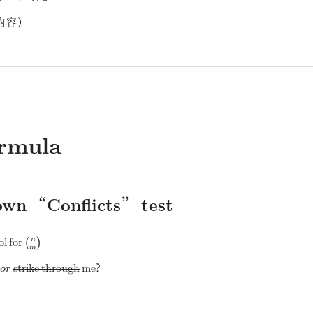
内容
）
rmula
wn “Conflicts” test
\binom{n}
n
(
)
ol for
m
{m}
up\
strike through
me?
or