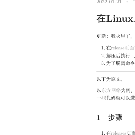
2022-01-21
在Linux
更新
：
我火星了
，
在
release页面
.
解压后执行
为了脱离命令
以下为原文
。
以
东方网络
为例
一些代码就可以进
步骤
在
releases
页面