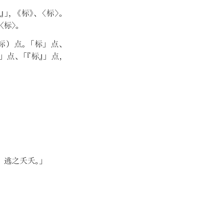
标
』
」
，
《
标
》
、
〈
标
〉
。
〈
标
〉
。
标
）
点
。
「
标
」
点
、
」
点
、
「
『
标
』
」
点
，
』
逃之夭夭
。
」