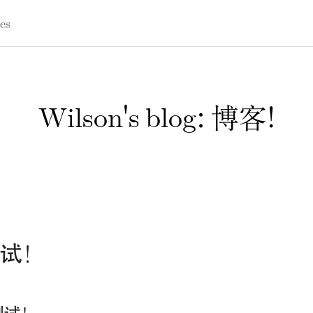
es
Wilson's blog: 博客!
试！