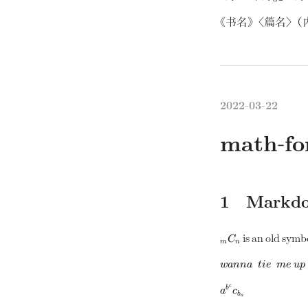
《
书名
》
〈
篇名
〉
（
2022-03-22
math-fo
Markdo
_mC_n
is an old symb
C
m
n
wanna~~tie~~me~
w
anna
t
i
e
m
e
u
p
or
a^{b^c}c_{b_a}
c
b
a
c
b
a