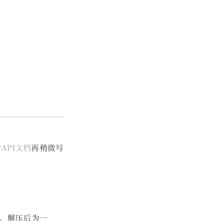
考
API文档
再稍微写
。
解压后为一