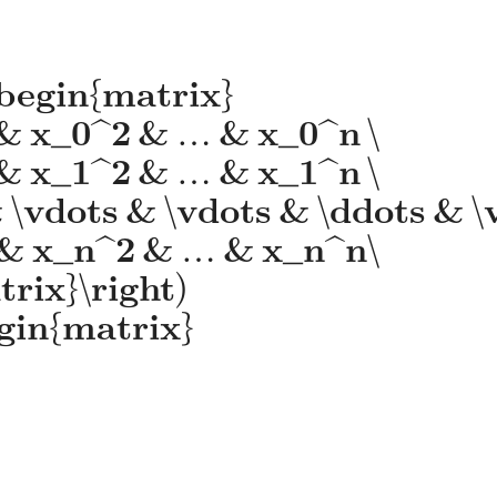
\begin{matrix}
 & x_0^2 & … & x_0^n \
 & x_1^2 & … & x_1^n \
 \vdots & \vdots & \ddots & \
 & x_n^2 & … & x_n^n\
rix}\right)
egin{matrix}